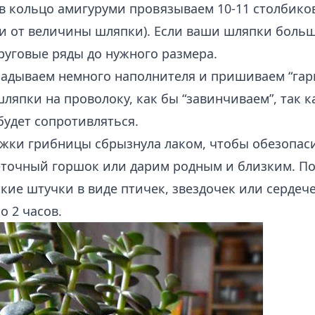
 в кольцо амигуруми провязываем 10-11 столбиков
ти от величины шляпки). Если ваши шляпки больш
руговые ряды до нужного размера.
ладываем немного наполнителя и пришиваем “гар
япки на проволоку, как бы “завинчиваем”, так к
будет сопротивляться.
жки грибницы сбрызнула лаком, чтобы обезопаси
точный горшок или дарим родным и близким. П
кие штучки в виде птичек, звездочек или сердече
о 2 часов.