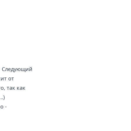
н. Следующий
сит от
, так как
…)
о -