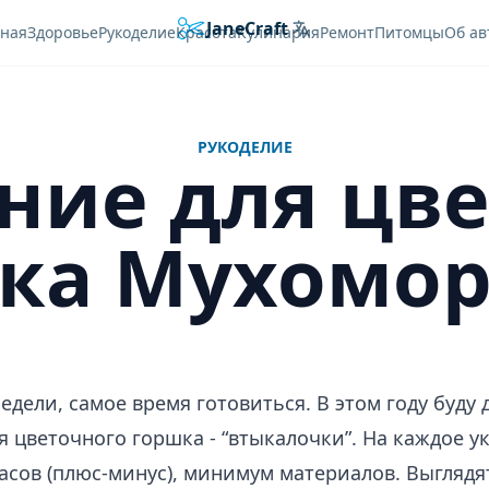
JaneCraft
Languages
вная
Здоровье
Рукоделие
Красота
Кулинария
Ремонт
Питомцы
Об ав
РУКОДЕЛИЕ
ние для цве
ка Мухомо
недели, самое время готовиться. В этом году буду
я цветочного горшка - “втыкалочки”. На каждое 
асов (плюс-минус), минимум материалов. Выглядя