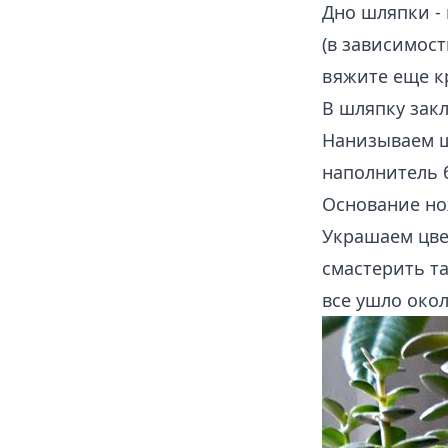
Дно шляпки -
(в зависимос
вяжите еще к
В шляпку зак
Нанизываем шл
наполнитель 
Основание но
Украшаем цве
смастерить та
все ушло окол