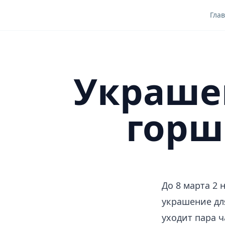
Гла
Украше
горш
До 8 марта 2 
украшение дл
уходит пара ч