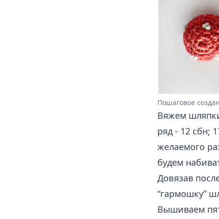
Пошаговое созда
Вяжем шляпки
ряд - 12 сбн;
желаемого ра
будем набива
Довязав после
“гармошку” ш
Вышиваем пя