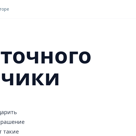
торе
точного
рчики
 дарить
украшение
т такие