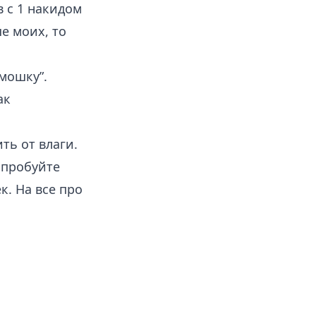
 с 1 накидом
е моих, то
мошку”.
ак
ть от влаги.
опробуйте
к. На все про