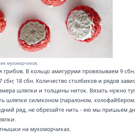
ние мухоморчиков.
 грибов. В кольцо амигуруми провязываем 9 сб
 17 сбн; 18 сбн. Количество столбиков и рядов зави
змера шляпки и толщины ниток. Вязать нужно туго
ть шляпки силиконом (паралоном, холофайбером
дний ряд, не обрезайте нить - ею мы пришьем дн
ляпки.
тнышки на мухоморчиках.