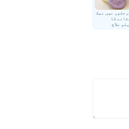
رحلوں میں میک
ٹانے کا
لو علاج