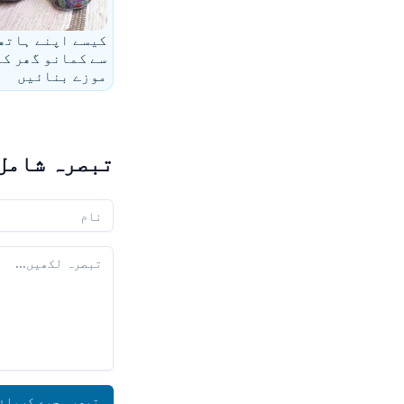
کیسے اپنے ہاتھ
سے کمانو گھر کے
موزے بنائیں
تبصرہ شامل
آپ کا نام
آپ کا تبصرہ
تبصرہ جمع کروائ