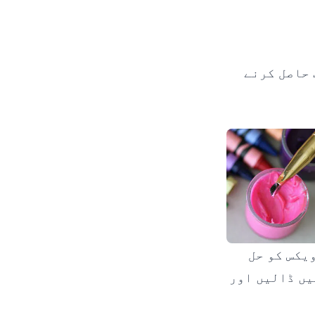
 حاصل کرنے
یکس کو حل
یں ڈالیں اور