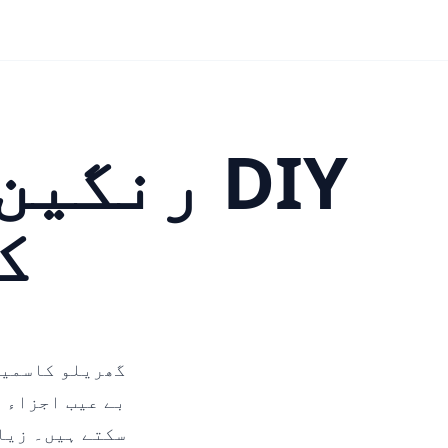
م
DIY رنگ
ک
گھریلو کاسمیٹ
بے عیب اجزاء م
سکتے ہیں۔ زیا