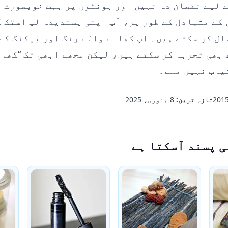
ے لیے نقصان دہ نہیں اور ہونٹوں پر بہت خوبصورت ن
 کے متبادل کے طور پر، آپ اپنی پسندیدہ لپ اسٹک ک
ال کر سکتے ہیں۔ آپ کھانے والے رنگ اور بیکنگ کے
 بھی تجربہ کر سکتے ہیں، لیکن مجھے ابھی تک “کھان
یاب نہیں ملے۔
تازہ ترین:
8 جنوری، 2025
ی پسند آسکتا ہے