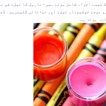
 جیسے اجزاء شامل ہوتے ہیں - ناریل کا تیل، شی ب
، موم، خوشبودار تیل، اور نباتاتی گلیسرین۔ گھر
ادہ ہوتا ہے۔