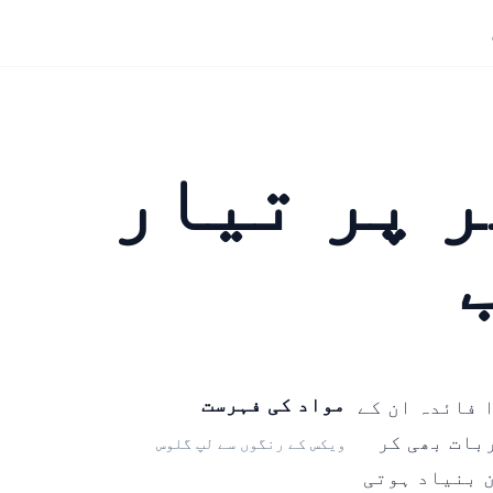
ھر پر تیار
مواد کی فہرست
 فائدہ ان کے
بات بھی کر
ویکس کے رنگوں سے لپ گلوس
 بنیاد ہوتی