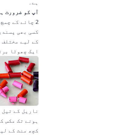
ہے۔
آپ کو ضرورت ہو
2 چائے کے چمچ غیر ریفائنڈ ناریل کا تیل۔
کسی بھی پسندی
کے لیے مختلف 
ایک چھوٹا برت
ناریل کے تیل ک
ہونے تک مکس کر
کچھ منٹ کے لی