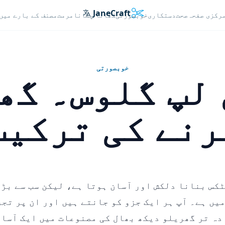
JaneCraft
Languages
رکزی صفحہ
صحت
دستکاری
خوبصورتی
کھانا پکانا
مرمت
مصنف کے بارے میں
خوبصورتی
ین لپ گلوس۔ گ
رنے کی ترکیب
کس بنانا دلکش اور آسان ہوتا ہے، لیکن سب سے بڑا
یں ہے۔ آپ ہر ایک جزو کو جانتے ہیں اور ان پر تجر
دہ تر گھریلو دیکھ بھال کی مصنوعات میں ایک آسان