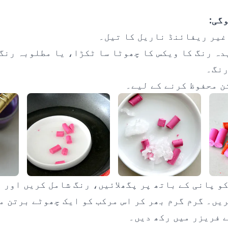
گی:
دہ رنگ کا ویکس کا چھوٹا سا ٹکڑا، یا مطلوبہ رنگ
رنگ۔
ن محفوظ کرنے کے لیے۔
و پانی کے باتھ پر پگھلائیں، رنگ شامل کریں اور و
یں۔ گرم گرم بھر کر اس مرکب کو ایک چھوٹے برتن م
ے فریزر میں رکھ دیں۔