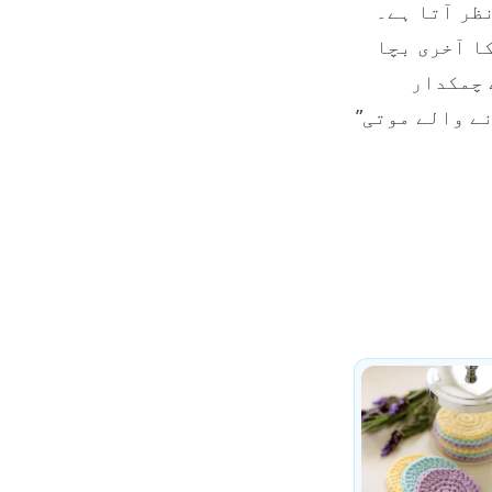
ظر آتا ہے۔
ا آخری بچا
 چمکدار
ے والے موتی”