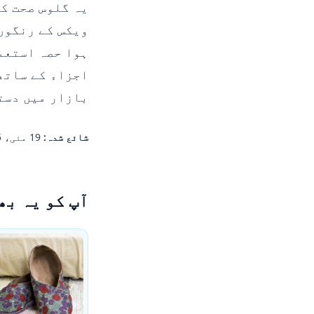
یہ گلوس صحت ک
ویکس کے رنگوں
ہوا حصہ استعم
اجزاء کے ساتھ
بازار میں دست
شائع شدہ:
19 مئی، 2015
آپ کو یہ بھ