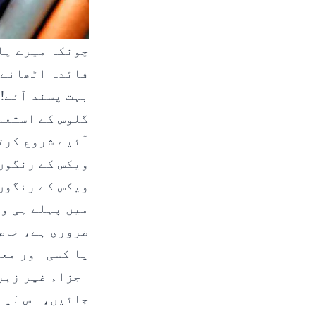
چونکہ میرے پاس
فائدہ اٹھانے ک
بہت پسند آئے!
گلوس کے استعم
آئیے شروع کرت
ویکس کے رنگوں 
ویکس کے رنگوں
یا کسی اور مع
اجزاء غیر زہر
جائیں، اس لیے