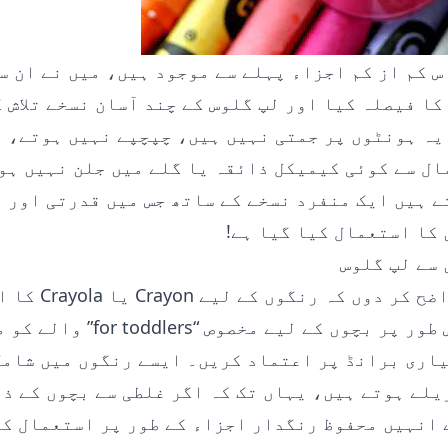
 کم از کم اجزاء پہلے سے موجود ہیں، میں نے ان س
ا فیصلہ کیا اور لپ گلوس کے چند آسان نسخے تلاش 
 یہ ہونٹوں پر جمتی نہیں ہیں، چپچپے نہیں ہوتے، 
ال سے کوئی کیمیکل ذائقہ یا گلے میں جلن نہیں ہو
ے ہیں ایک منفرد نسخے کے ساتھ جس میں قدرتی اور 
کا استعمال کیا گیا ہے!
 سے لپ گلوس
میں پہلے ہی واضح کر دوں ک
ضروری ہے، خاص طور پر بچوں کے لیے م
یاری برانڈ پر اعتماد کریں۔ ایسے رنگوں میں شام
یلے ہوتے ہیں، یہاں تک کہ اگر غلطی سے بچوں کے ذ
 انہیں محفوظ رنگدار اجزاء کے طور پر استعمال کی