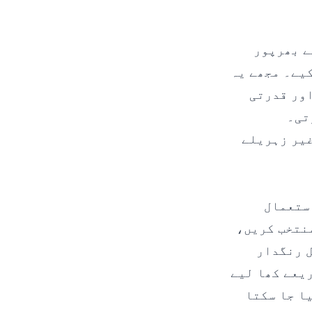
ے بھرپور
کیے۔ مجھے یہ
اور قدرتی
تی۔
غیر زہریلے
ہ رنگوں کے لیے Crayon یا Crayola کا استعمال
خصوص “for toddlers” والے کو منتخب کریں،
ل رنگدار
ریعے کھا لیے
ا جا سکتا