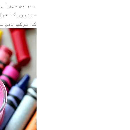
ہے، جس میں ایک
سبزیوں کا تیل
کا مرکب بھی س