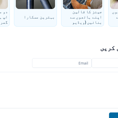
وں
جینز کا قالین
دو م
اپنے ہاتھوں سے
بہترین مسکارا
اپ ہ
بنائیں (ویڈیو
گھری
ورکشاپ)
 کریں
آپ کا ای میل
یں