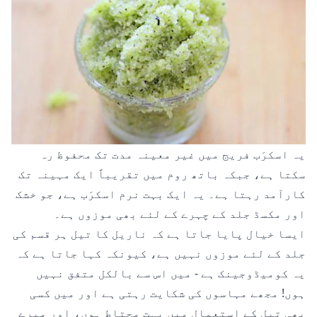
یہ اسکرَب فریج میں غیر معینہ مدت تک محفوظ رہ
سکتا ہے، جبکہ باتھ روم میں تقریباً ایک مہینہ تک
کارآمد رہتا ہے۔ یہ ایک بہت نرم اسکرَب ہے، جو خشک
اور مکسڈ جلد کے چہرے کے لئے بھی موزوں ہے۔
ایسا خیال پایا جاتا ہے کہ ناریل کا تیل ہر قسم کی
جلد کے لئے موزوں نہیں ہے، کیونکہ کہا جاتا ہے کہ
یہ کومیڈوجینک ہے - میں اس سے بالکل متفق نہیں
ہوں! مجھے مہاسوں کی شکایت رہتی ہے اور میں کسی
بھی تیل کے استعمال میں بہت محتاط ہوں، اور میرے