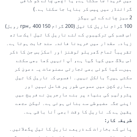
میں خریدا جا سکتا ہے، یا اچھی چائے کو کافی
گرائنڈر میں پیس کر بنایا جا سکتا ہے۔)
2 سبز چائے کے ٹی بیگز
100 گرام ناریل کا تیل (200 گرام 150 грн، 400 روبل)
اس قسم کی ترکیبوں کے لئے ناریل کا تیل ایک ساتھ
زیادہ مقدار میں خریدنا فائدہ مند ثابت ہوتا ہے۔
تقریباً تمام گھریلو
لوشنز اور اسکرَبس
جن کا ذکر
اس بلاگ میں کیا گیا ہے، آپ انہیں کھا بھی سکتے
ہیں… کیا کوئی بھی تجارتی مصنوعات یہ دعویٰ کر
سکتی ہیں؟ بالکل نہیں۔ افسوس کہ ناریل کا تیل
ہماری کچن میں عمومی طور پر شامل نہیں اور
پٹرولیم کی بنیاد پر بنے مارجرین نے فریج میں
اپنی جگہ مضبوطی سے بنائی ہوئی ہے۔ لیکن مجھے
یقین ہے کہ ناریل کا وقت ابھی آنا باقی ہے۔
طریقہ کار:
پانی کے بخارات کے ذریعے ناریل کا تیل پگھلائیں۔