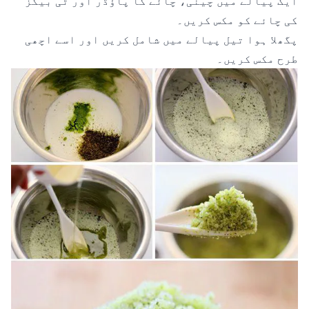
ایک پیالے میں چینی، چائے کا پاؤڈر اور ٹی بیگز
کی چائے کو مکس کریں۔
پگھلا ہوا تیل پیالے میں شامل کریں اور اسے اچھی
طرح مکس کریں۔