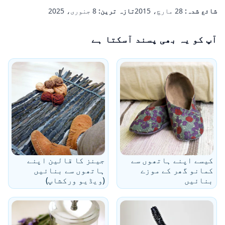
شائع شدہ:
28 مارچ، 2015
تازہ ترین:
8 جنوری، 2025
آپ کو یہ بھی پسند آسکتا ہے
کیسے اپنے ہاتھوں سے
جینز کا قالین اپنے
کمانو گھر کے موزے
ہاتھوں سے بنائیں
بنائیں
(ویڈیو ورکشاپ)