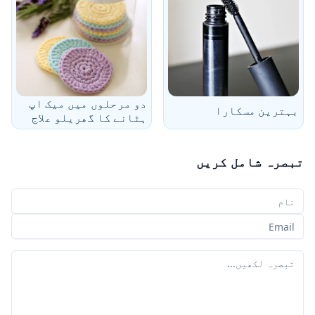
دو مرحلوں میں میک اپ
بہترین مسکارا
ہٹانے کا گھریلو علاج
تبصرہ شامل کریں
آپ کا نام
آپ کا ای میل
آپ کا تبصرہ