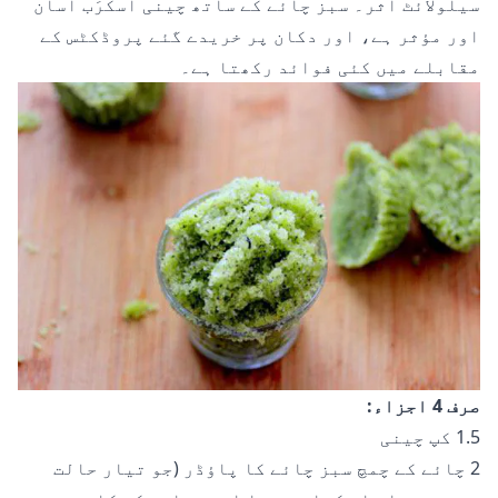
سیلولائٹ اثر۔ سبز چائے کے ساتھ چینی اسکرَب آسان
اور مؤثر ہے، اور دکان پر خریدے گئے پروڈکٹس کے
مقابلے میں کئی فوائد رکھتا ہے۔
صرف 4 اجزاء:
1.5 کپ چینی
2 چائے کے چمچ سبز چائے کا پاؤڈر (جو تیار حالت