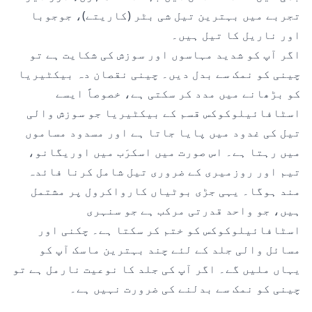
تجربے میں بہترین تیل شی بٹر (کاریتے)، جوجوبا
اور ناریل کا تیل ہیں۔
اگر آپ کو شدید مہاسوں اور سوزش کی شکایت ہے تو
چینی کو نمک سے بدل دیں۔ چینی نقصان دہ بیکٹیریا
کو بڑھانے میں مدد کر سکتی ہے، خصوصاً ایسے
اسٹافائیلوکوکس قسم کے بیکٹیریا جو سوزش والی
تیل کی غدود میں پایا جاتا ہے اور مسدود مساموں
میں رہتا ہے۔ اس صورت میں اسکرَب میں اوریگانو،
تیم اور روزمیری کے ضروری تیل شامل کرنا فائدہ
مند ہوگا۔ یہی جڑی بوٹیاں
کارواکرول
پر مشتمل
ہیں، جو واحد قدرتی مرکب ہے جو سنہری
اسٹافائیلوکوکس کو ختم کر سکتا ہے۔ چکنی اور
مسائل والی جلد کے لئے چند بہترین ماسک آپ کو
یہاں
ملیں گے۔ اگر آپ کی جلد کا نوعیت نارمل ہے تو
چینی کو نمک سے بدلنے کی ضرورت نہیں ہے۔