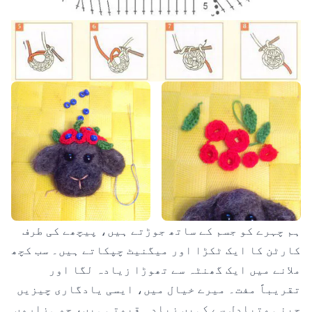
ہم چہرے کو جسم کے ساتھ جوڑتے ہیں، پیچھے کی طرف
کارٹن کا ایک ٹکڑا اور میگنیٹ چپکاتے ہیں۔ سب کچھ
ملانے میں ایک گھنٹہ سے تھوڑا زیادہ لگا اور
تقریباً مفت۔ میرے خیال میں، ایسی یادگاری چیزیں
چینی متبادل سے کہیں زیادہ قیمتی ہیں، جو ہزاروں