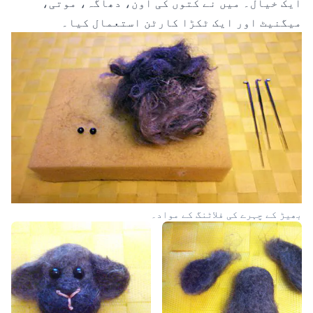
ایک خیال۔ میں نے کتوں کی اون، دھاگہ، موتی،
میگنیٹ اور ایک ٹکڑا کارٹن استعمال کیا۔
بھیڑ کے چہرے کی فلاٹنگ کے مواد۔