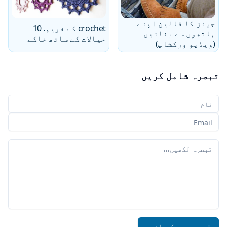
جینز کا قالین اپنے
crochet کے فریم. 10
ہاتھوں سے بنائیں
خیالات کے ساتھ خاکے
(ویڈیو ورکشاپ)
تبصرہ شامل کریں
آپ کا نام
آپ کا ای میل
آپ کا تبصرہ
تبصرہ جمع کروائیں