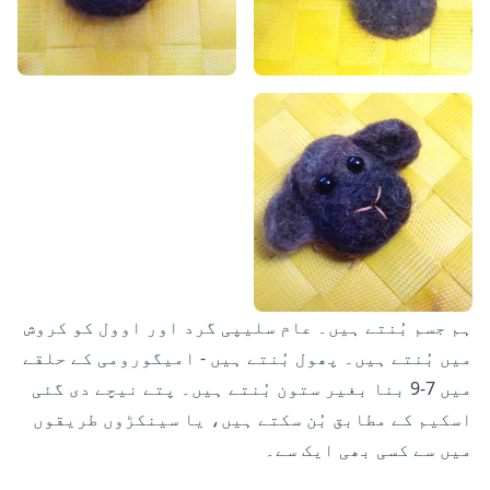
ہم جسم بُنتے ہیں۔ عام سلیپی گرد اور اوول کو کروش
میں بُنتے ہیں۔ پھول بُنتے ہیں - امیگورومی کے حلقے
میں 7-9 بنا بغیر ستون بُنتے ہیں۔ پتے نیچے دی گئی
اسکیم کے مطابق بُن سکتے ہیں، یا سینکڑوں طریقوں
میں سے کسی بھی ایک سے۔