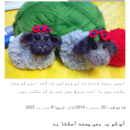
ایسی بھیڑ کے ساتھ آپ
پھولوں کے گلدانوں
کو سجا
سکتے ہیں یا اسے بروچ میں تبدیل کر سکتے ہیں۔
شائع شدہ:
20 دسمبر، 2014
تازہ ترین:
8 جنوری، 2025
آپ کو یہ بھی پسند آسکتا ہے