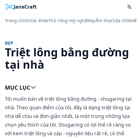
JaneCraft
Lan
Trang chính
Sức khỏe
Thủ công mỹ nghệ
Đẹp
Ẩm thực
Sửa chữa
Về 
ĐẸP
Triệt lông bằng đường
tại nhà
MỤC LỤC
Tôi muốn bàn về triệt lông bằng đường - shugaring tại
nhà. Theo quan điểm của tôi, đây là dạng triệt lông tại
nhà dễ chịu và đơn giản nhất, là một trong những lựa
chọn yêu thích của tôi. Shugaring có lợi thế rõ ràng so
với kem triệt lông và sáp - nguyên liệu rất rẻ, có thể