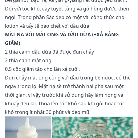
Đối với tóc khô, cây tuyết tùng và gỗ hồng được khen
ngợi. Trong phần
Sắc đẹp
có một vài công thức cho
lotion và tẩy tế bào chết với dầu dừa.
MẶT NẠ VỚI MẬT ONG VÀ DẦU DỪA (+XẢ BẰNG
GIẤM)
2 thìa canh dầu dừa đã được đun chảy
2 thìa canh mật ong
0,5 cốc giấm táo cho lần xả cuối.
Đun chảy mật ong cùng với dầu trong bể nước, có thể
ngay trong lọ. Mặt nạ sẽ trở thành hai pha sau một
thời gian, vì vậy trước khi sử dụng hãy làm nóng và
khuấy đều lại. Thoa lên tóc khô sau khi gội hoặc tóc
khô trong ít nhất 30 phút và đeo mũ.