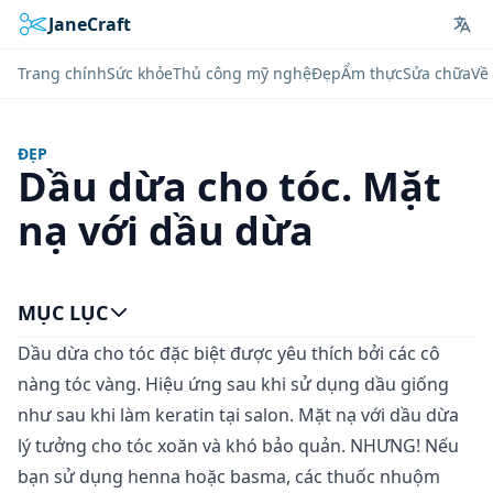
JaneCraft
Lan
Trang chính
Sức khỏe
Thủ công mỹ nghệ
Đẹp
Ẩm thực
Sửa chữa
Về 
ĐẸP
Dầu dừa cho tóc. Mặt
nạ với dầu dừa
MỤC LỤC
Dầu dừa cho tóc đặc biệt được yêu thích bởi các cô
nàng tóc vàng. Hiệu ứng sau khi sử dụng dầu giống
như sau khi làm keratin tại salon. Mặt nạ với dầu dừa
lý tưởng cho tóc xoăn và khó bảo quản. NHƯNG! Nếu
bạn sử dụng henna hoặc basma, các thuốc nhuộm