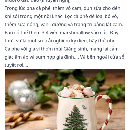
Muối ở đầu dao (khuyến nghị)
Trong lúc pha cà phê, thêm vỏ cam, đun sữa cho đến
khi sôi trong một nồi khác. Lọc cà phê để loại bỏ vỏ,
thêm sữa nóng, vani, đường và trang trí bằng lát cam.
Bạn có thể thêm 3-4 viên marshmallow vào cốc. Đây
thực sự là một sự trải nghiệm kỳ diệu, hãy thử nhé!
Cà phê với gia vị thơm mùi Giáng sinh, mang lại cảm
giác ấm áp và sum họp gia đình…. Và bên ngoài cửa sổ
tuyết rơi….