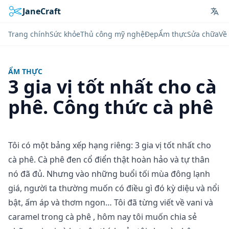
JaneCraft
Lan
Trang chính
Sức khỏe
Thủ công mỹ nghệ
Đẹp
Ẩm thực
Sửa chữa
Về 
ẨM THỰC
3 gia vị tốt nhất cho cà
phê. Công thức cà phê
Tôi có một bảng xếp hạng riêng: 3 gia vị tốt nhất cho
cà phê. Cà phê đen cổ điển thật hoàn hảo và tự thân
nó đã đủ. Nhưng vào những buổi tối mùa đông lạnh
giá, người ta thường muốn có điều gì đó kỳ diệu và nổi
bật, ấm áp và thơm ngon… Tôi đã từng viết về
vani và
caramel trong cà phê
, hôm nay tôi muốn chia sẻ