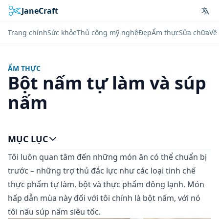
JaneCraft
Lan
Trang chính
Sức khỏe
Thủ công mỹ nghệ
Đẹp
Ẩm thực
Sửa chữa
Về 
ẨM THỰC
Bột nấm tự làm và súp
nấm
MỤC LỤC
Tôi luôn quan tâm đến những món ăn có thể chuẩn bị
trước – những trợ thủ đắc lực như các loại tinh chế
thực phẩm tự làm, bột và thực phẩm đông lạnh. Món
hấp dẫn mùa này đối với tôi chính là bột nấm, với nó
tôi nấu súp nấm siêu tốc.