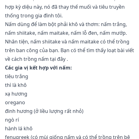
hợp kỳ diệu này, nó đã thay thế muối và tiêu truyền
thống trong gia đình tôi.
Nấm dùng để làm bột phải khô và thơm: nấm trắng,
nấm shiitake, nấm maitake, nấm lỗ đen, nấm mướp.
Nhân tiện, nấm shiitake và nấm maitake có thể trồng
trên ban công của bạn. Bạn có thể tìm thấy loạt bài viết
về cách trồng nấm tại
đây
.
Các gia vị kết hợp với nấm:
tiêu trắng
thì là khô
xạ hương
oregano
đinh hương (ở liều lượng rất nhỏ)
ngò rí
hành lá khô
fenugreek (có mùi giống nấm và có thể
trồng trên bệ