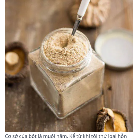
Cơ sở của bột là muối nấm. Kể từ khi tôi thử loại hỗn