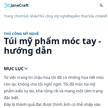
JaneCraft
Lan
Trang chính
Sức khỏe
Thủ công mỹ nghệ
Đẹp
Ẩm thực
Sửa chữa
Về 
THỦ CÔNG MỸ NGHỆ
Túi mỹ phẩm móc tay -
hướng dẫn
MỤC LỤC
Từ
việc trang trí chậu hoa
tôi đã có những họa tiết móc
còn lại, không cho tôi nghỉ ngơi. Tôi đã móc túi mỹ
phẩm kiểu tự do, khá rộng rãi và mang một tâm trạng
đặc biệt.
Đây là thành quả đạt được (hình ảnh có thể nhấp vào