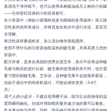
真清洗干净并晾干。也可以使用未精炼油或凡士林的小铝罐
——任何密封且体积小的容器都可。
在小容器中（例如小玻璃杯或多功能锅的多用途杯）加入除
活性炭外的所有成分，并将其放在热水中进行水浴，直至完
全溶解。
将活性炭研磨成粉末，加入混合物并彻底搅拌。
使用不带针头的注射器抽取温热的睫毛膏，并将其挤入您的
容器中。
配方作者，是来自美国的优秀女孩艾米，表示不应将这种睫
毛膏与购买的进行比较。睫毛膏的使用感有所不同，也许需
要习惯自制睫毛膏。艾米说，这种睫毛膏不会脱落和晕染，
但由于成分中的纯有机成分，可能会很快变质（3-4个
月）。
我个人的小提示
：不建议使用椰子油，因为它会因身体的温
度而瞬间融化。但或许增加蜡的量并减少油的量可以奏效。
乳木果油较为坚固。同样，我不确定芦荟是否可以用其他物