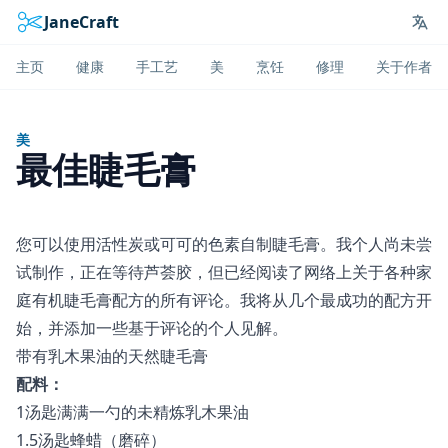
JaneCraft
Lan
主页
健康
手工艺
美
烹饪
修理
关于作者
美
最佳睫毛膏
您可以使用活性炭或可可的色素自制睫毛膏。我个人尚未尝
试制作，正在等待芦荟胶，但已经阅读了网络上关于各种家
庭有机睫毛膏配方的所有评论。我将从几个最成功的配方开
始，并添加一些基于评论的个人见解。
带有乳木果油的天然睫毛膏
配料：
1汤匙满满一勺的未精炼乳木果油
1.5汤匙蜂蜡（磨碎）