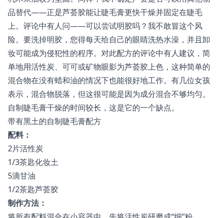
品替代——正是芦荟胶能让睫毛膏更快干燥并固定在睫毛
上。评论中有人问——可以尝试明胶吗？我不敢冒这个风
险。要洗掉明胶，您得每天给自己的眼睛洗热水澡，并且卸
妆可能成为侵犯性的程序。对此配方的评论中有人建议，简
单地用活性炭、可可或矿物眼影为芦荟胶上色，这种简单的
混合物在没有蜡和油的情况下也能很好地工作。有几位女孩
表示，混合物脱落，但这很可能是因为成分混合不够均匀。
自制睫毛膏干燥的时间较长，这是它的一个缺点。
带有黑土的自制睫毛膏配方
配料：
2片活性炭
1/3茶匙化妆土
5滴甘油
1/2茶匙芦荟胶
制作方法：
将所有配料混合在小容器中，先将活性炭研磨成“细”粉。