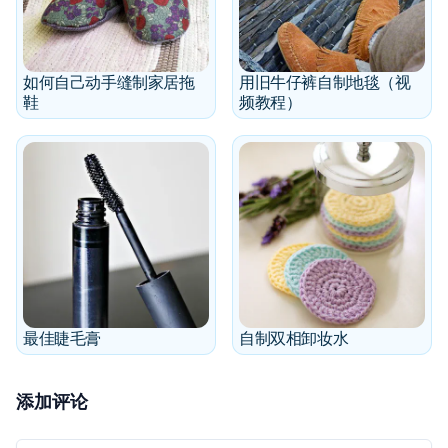
如何自己动手缝制家居拖
用旧牛仔裤自制地毯（视
鞋
频教程）
最佳睫毛膏
自制双相卸妆水
添加评论