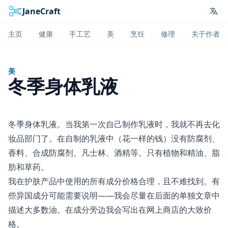
JaneCraft
Lan
主页
健康
手工艺
美
烹饪
修理
关于作者
美
冬季身体乳液
冬季身体乳液。当我第一次自己制作乳液时，我就不再去化
妆品部门了。在自制的乳液中（花一样的钱）没有防腐剂、
香料、合成防腐剂、凡士林、酒精等。只有植物和精油、脂
肪和草药。
我在护肤产品中使用的所有成分价格合理，且不难找到。有
些异国成分可能需要说明——我会尽量在后面的单独文章中
描述大多数油。在成分旁边我会写出在网上商店的大致价
格。