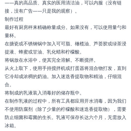
——真的高品质、真实的医用清洁油，可以内服（没有链
接，没有广告——只是我的观察）。
制作过程
最好有厨房秤来精确称量成分。如果没有，可以使用量勺和
量杯。
在搪瓷或不锈钢锅中加入可可脂、橄榄油、芦荟胶或绿茶浸
提液、蜂蜜或甘油、乳化蜡和柠檬酸。
将锅放在水浴中，使其完全溶解。不断搅拌。
从火上取下，使用手持搅拌机或打蛋器将混合物打发，直到
它冷却成浓稠的奶油。加入迷迭香提取物和精油，仔细混
合。
将制成的乳液装入消毒好的储存瓶中。
在制作乳液的过程中，所有工具都应用开水消毒，因为我们
不使用防腐剂（除了少量的柠檬酸和迷迭香提取物），需要
防止细菌和霉菌的生长。乳液可保存长达六个月，无需放入
冰箱。