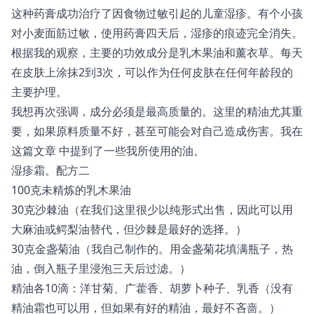
这种药膏成功治疗了因食物过敏引起的儿童湿疹。有个小孩
对小麦面筋过敏，使用药膏四天后，湿疹的痕迹完全消失。
根据我的观察，主要的功效成分是乳木果油和薰衣草。每天
在皮肤上涂抹2到3次，可以作为任何皮肤在任何年龄段的
主要护理。
我想再次强调，成分必须是最高质量的。这里的精油尤其重
要，如果原料质量不好，甚至可能会对自己造成伤害。我在
这篇文章
中提到了一些我所使用的油。
湿疹霜。配方二
100克未精炼的乳木果油
30克沙棘油（在我们这里很少以纯形式出售，因此可以用
大麻油或鳄梨油替代，但沙棘是最好的选择。）
30克金盏菊油（我自己制作的。用金盏菊花填满瓶子，热
油，倒入瓶子里浸泡三天后过滤。）
精油各10滴：洋甘菊、广藿香、胡萝卜种子、乳香（没有
精油霜也可以用，但如果有好的精油，最好不吝啬。）