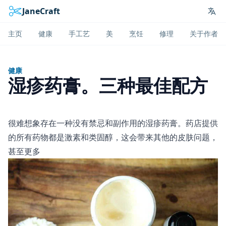
JaneCraft
Lan
主页
健康
手工艺
美
烹饪
修理
关于作者
健康
湿疹药膏。三种最佳配方
很难想象存在一种没有禁忌和副作用的湿疹药膏。药店提供
的所有药物都是激素和类固醇，这会带来其他的皮肤问题，
甚至更多