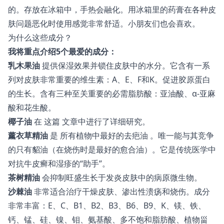
的。存放在冰箱中，手热会融化。用冰箱里的药膏在各种皮
肤问题恶化时使用感觉非常舒适。小朋友们也会喜欢。
为什么这些成分？
我将重点介绍5个最爱的成分：
乳木果油
提供保湿效果并锁住皮肤中的水分。它含有一系
列对皮肤非常重要的维生素：A、E、F和K。促进胶原蛋白
的生长。含有三种至关重要的必需脂肪酸：亚油酸、α-亚麻
酸和花生酸。
椰子油
在
这篇
文章中进行了详细研究。
薰衣草精油
是
所有植物中最好的去疤油
。唯一能与其竞争
的只有貂油（在烧伤时是最好的愈合油）。它是传统医学中
对抗牛皮癣和湿疹的“助手”。
茶树精油
会抑制旺盛生长于发炎皮肤中的病原微生物。
沙棘油
非常适合治疗干燥皮肤、渗出性溃疡和烧伤。成分
非常丰富：E、C、B1、B2、B3、B6、B9、K、镁、铁、
钙、锰、硅、镍、钼、氨基酸、多不饱和脂肪酸、植物甾