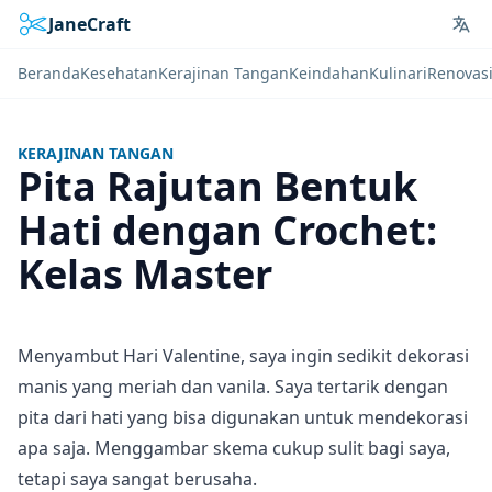
JaneCraft
Lan
Beranda
Kesehatan
Kerajinan Tangan
Keindahan
Kulinari
Renovas
KERAJINAN TANGAN
Pita Rajutan Bentuk
Hati dengan Crochet:
Kelas Master
Menyambut Hari Valentine, saya ingin sedikit dekorasi
manis yang meriah dan vanila. Saya tertarik dengan
pita dari hati yang bisa digunakan untuk mendekorasi
apa saja. Menggambar skema cukup sulit bagi saya,
tetapi saya sangat berusaha.