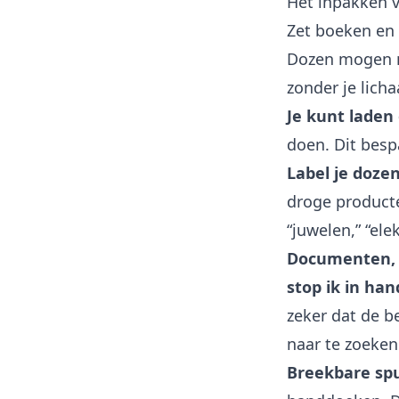
Het inpakken v
Zet boeken en 
Dozen mogen ni
zonder je lich
Je kunt laden
doen. Dit bespa
Label je dozen
droge producte
“juwelen,” “ele
Documenten, l
stop ik in ha
zeker dat de be
naar te zoeken
Breekbare spu