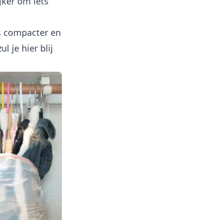
jker om iets
is compacter en
 je hier blij