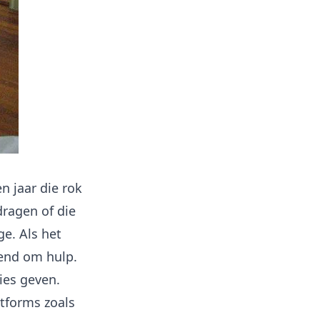
en jaar die rok
dragen of die
e. Als het
iend om hulp.
ies geven.
atforms zoals