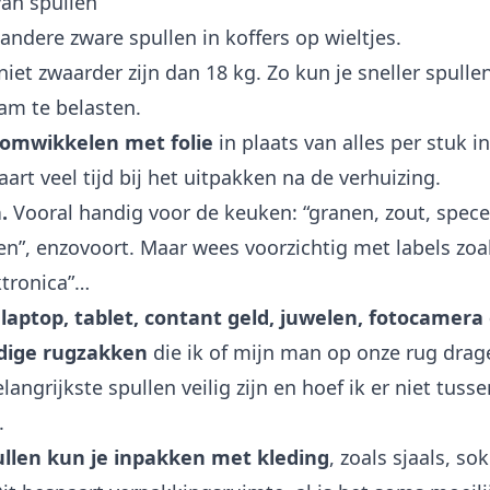
an spullen
andere zware spullen in koffers op wieltjes.
et zwaarder zijn dan 18 kg. Zo kun je sneller spulle
aam te belasten.
 omwikkelen met folie
in plaats van alles per stuk i
art veel tijd bij het uitpakken na de verhuizing.
.
Vooral handig voor de keuken: “granen, zout, specer
n”, enzovoort. Maar wees voorzichtig met labels zoals
ktronica”…
aptop, tablet, contant geld, juwelen, fotocamera 
ndige rugzakken
die ik of mijn man op onze rug drag
langrijkste spullen veilig zijn en hoef ik er niet tuss
.
llen kun je inpakken met kleding
, zoals sjaals, so