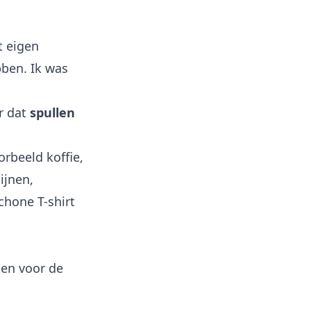
it eigen
bben. Ik was
r dat
spullen
rbeeld koffie,
ijnen,
chone T-shirt
en voor de