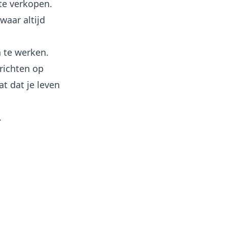
te verkopen.
waar altijd
n te werken.
 richten op
t dat je leven
.