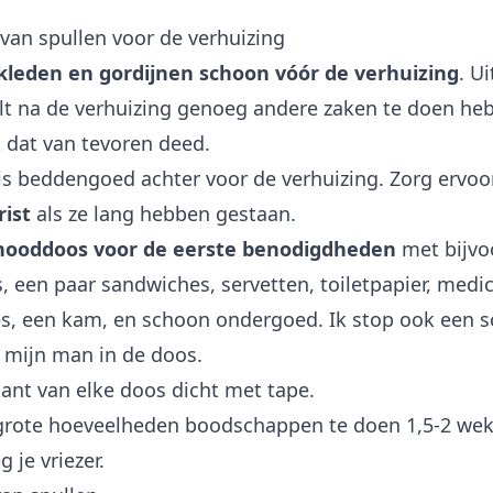
van spullen voor de verhuizing
kleden en gordijnen schoon vóór de verhuizing
. U
zult na de verhuizing genoeg andere zaken te doen he
 ik dat van tevoren deed.
is beddengoed achter voor de verhuizing. Zorg ervoo
ist
als ze lang hebben gestaan.
nooddoos voor de eerste benodigdheden
met bijvoo
, een paar sandwiches, servetten, toiletpapier, medic
, een kam, en schoon ondergoed. Ik stop ook een s
n mijn man in de doos.
ant van elke doos dicht met tape.
grote hoeveelheden boodschappen te doen 1,5-2 wek
g je vriezer.