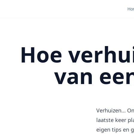
Ho
Hoe verhui
van een
Verhuizen… Omd
laatste keer pl
eigen tips en 