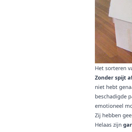
Het sorteren v
Zonder spijt 
niet hebt genaa
beschadigde pa
emotioneel moe
Zij hebben gee
Helaas zijn
ga