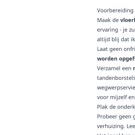
Voorbereiding 
Maak de
vloer
ervaring - je 
altijd blij dat
Laat geen onfr
worden opgefr
Verzamel een
tandenborstels
wegwerpservies
voor mijzelf e
Plak de onderk
Probeer geen 
verhuizing. Lee