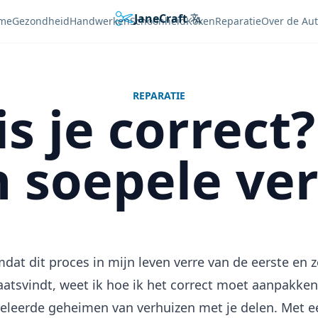
JaneCraft
Languages
me
Gezondheid
Handwerken
Schoonheid
Koken
Reparatie
Over de Au
REPARATIE
s je correc
 soepele ve
at dit proces in mijn leven verre van de eerste en z
aatsvindt, weet ik hoe ik het correct moet aanpakken.
geleerde geheimen van verhuizen met je delen. Met e