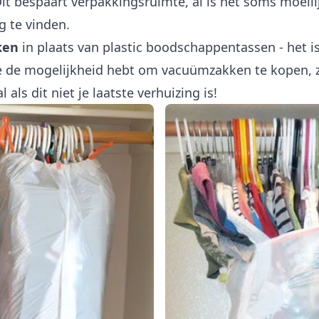
t bespaart verpakkingsruimte, al is het soms moeili
g te vinden.
ken
in plaats van plastic boodschappentassen - het 
je de mogelijkheid hebt om vacuümzakken te kopen, zul
 als dit niet je laatste verhuizing is!