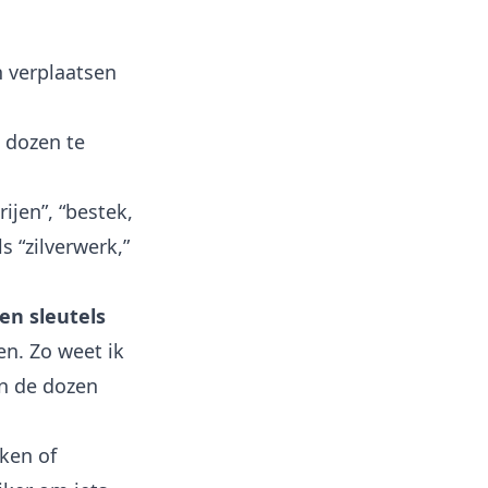
n verplaatsen
n dozen te
ijen”, “bestek,
 “zilverwerk,”
en sleutels
en. Zo weet ik
en de dozen
kken of