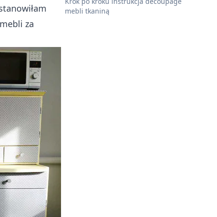
Krok po kroku instrukcja decoupage
ostanowiłam
mebli tkaniną
mebli za