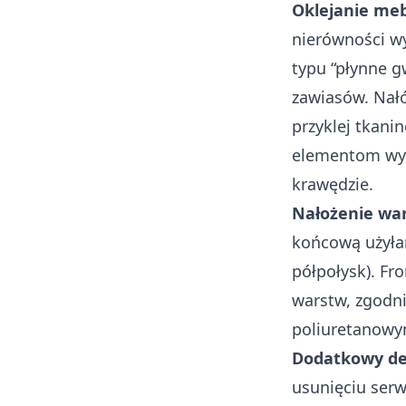
Oklejanie meb
nierówności wy
typu “płynne g
zawiasów. Nałó
przyklej tkani
elementom wysc
krawędzie.
Nałożenie wa
końcową użyła
półpołysk). Fr
warstw, zgodni
poliuretanowy
Dodatkowy de
usunięciu ser