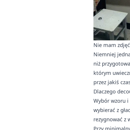
Nie mam zdjęć 
Niemniej jedna
niż przygotowa
którym uwieczn
przez jakiś cza
Dlaczego decou
Wybór wzoru i 
wybierać z gła
rezygnować z we
Przy minimaln