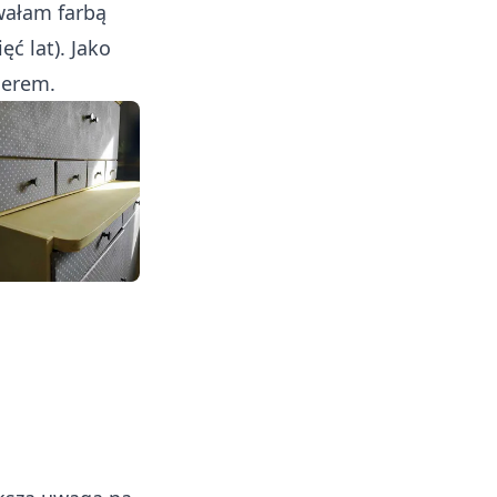
wałam farbą
ęć lat). Jako
ierem.