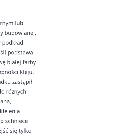
iernym lub
cy budowlanej,
y podkład
eśli podstawa
ę białej farby
epności kleju.
adku zastąpił
do różnych
wana,
klejenia
ko schnięce
ść się tylko