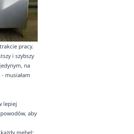
trakcie pracy.
tszy i szybszy
 jedynym, na
n - musiałam
 lepiej
h powodów, aby
 każdy mebel: