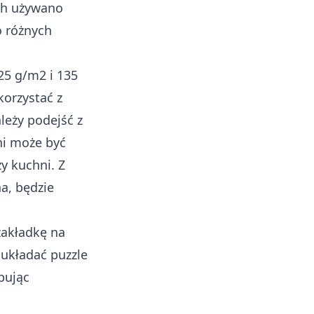
ych używano
o różnych
25 g/m2 i 135
korzystać z
leży podejść z
ni może być
y kuchni. Z
a, będzie
zakładkę na
 układać puzzle
pując