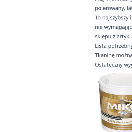
polerowany, la
To najszybszy 
nie wymagający
sklepu z artyk
Lista potrzebn
Tkaninę można 
Ostateczny wyg