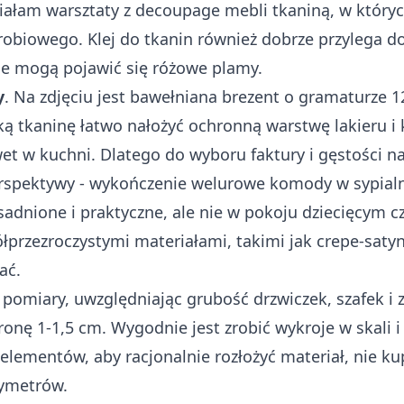
iałam warsztaty z decoupage mebli tkaniną, w któr
robiowego. Klej do tkanin również dobrze przylega d
le mogą pojawić się różowe plamy.
y
. Na zdjęciu jest bawełniana brezent o gramaturze 1
ą tkaninę łatwo nałożyć ochronną warstwę lakieru i 
et w kuchni. Dlatego do wyboru faktury i gęstości na
erspektywy - wykończenie welurowe komody w sypial
sadnione i praktyczne, ale nie w pokoju dziecięcym cz
ółprzezroczystymi materiałami, takimi jak crepe-satyn
ać.
b pomiary, uwzględniając grubość drzwiczek, szafek i 
onę 1-1,5 cm. Wygodnie jest zrobić wykroje w skali i
elementów, aby racjonalnie rozłożyć materiał, nie ku
ymetrów.