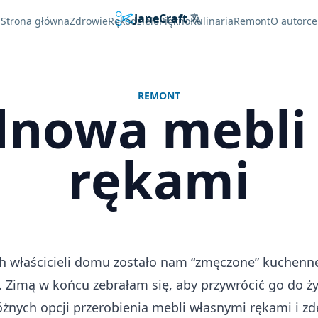
JaneCraft
Languages
Strona główna
Zdrowie
Rękodzieło
Piękno
Kulinaria
Remont
O autorce
REMONT
dnowa mebli
rękami
h właścicieli domu zostało nam “zmęczone” kuchenn
. Zimą w końcu zebrałam się, aby przywrócić go do ży
żnych opcji przerobienia mebli własnymi rękami i 