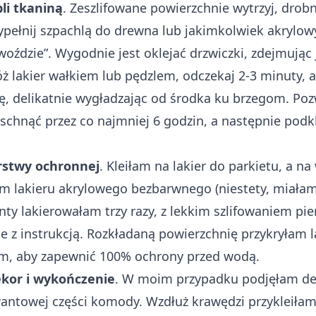
li tkaniną
. Zeszlifowane powierzchnie wytrzyj, drobn
pełnij szpachlą do drewna lub jakimkolwiek akrylo
woździe”. Wygodnie jest oklejać drzwiczki, zdejmując 
ż lakier wałkiem lub pędzlem, odczekaj 2-3 minuty, 
nę, delikatnie wygładzając od środka ku brzegom. Po
hnąć przez co najmniej 6 godzin, a następnie podkle
rstwy ochronnej
. Kleiłam na lakier do parkietu, a n
m lakieru akrylowego bezbarwnego (niestety, miałam
onty lakierowałam trzy razy, z lekkim szlifowaniem p
e z instrukcją. Rozkładaną powierzchnię przykryłam 
m, aby zapewnić 100% ochrony przed wodą.
kor i wykończenie
. W moim przypadku podjęłam de
wantowej części komody. Wzdłuż krawędzi przykleiła