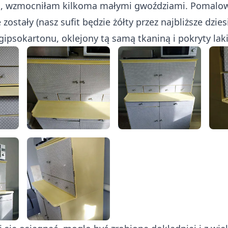
, wzmocniłam kilkoma małymi gwoździami. Pomalo
 zostały (nasz sufit będzie żółty przez najbliższe dziesi
 gipsokartonu, oklejony tą samą tkaniną i pokryty lak