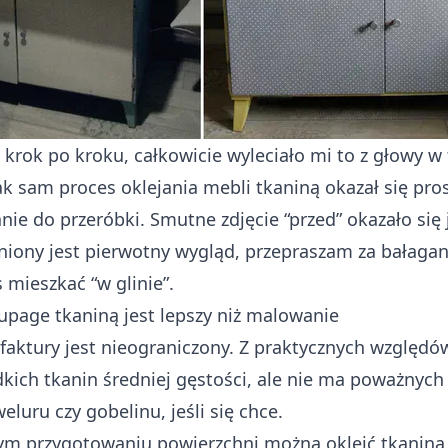
krok po kroku, całkowicie wyleciało mi to z głowy w 
k sam proces oklejania mebli tkaniną okazał się pros
nie do przeróbki. Smutne zdjęcie “przed” okazało się
iony jest pierwotny wygląd, przepraszam za bałaga
s mieszkać “w glinie”.
page tkaniną jest lepszy niż malowanie
faktury jest nieograniczony. Z praktycznych względów
dkich tkanin średniej gęstości, ale nie ma poważnyc
luru czy gobelinu, jeśli się chce.
ym przygotowaniu powierzchni można okleić tkaniną