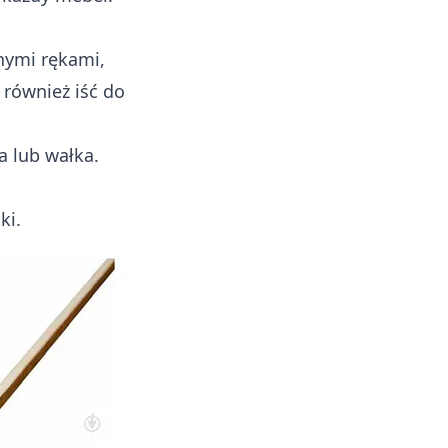
nymi rękami,
 również iść do
a lub wałka.
ki.