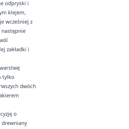
e odpryski i
wym klejem,
je wcześniej z
a następnie
zwól
j zakładki i
a warstwę
 tylko
ierwszych dwóch
lakierem
cyzję o
m drewniany