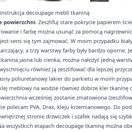
instrukcja decoupage mebli tkaniną
e powierzchni
. Zeszlifuj stare pokrycie papierem śc
lerowanie i farbę można usunąć za pomocą nagrzewni
 jest sens się tym zajmować. W moim przypadku biał
tarczający, a trzy warstwy farby były bardzo oporne. J
 tkanina jasna lub cienka, można nałożyć jedną warstw
wyschnięciu również ją zeszlifować dla lepszej przycz
Jasny poliuretanowy lakier do parkietu w moim przyp
 klej meblowy na wodzie również dobrze klei tkaninę 
powierzchnia wcześniej zostanie zmatowiona (zeszlifo
Nie polecam PVA, Drax, kleju krzemianowego. Do pod
wnętrznej stronie drzwiczek i szafek nadają się szyb
 Na wszystkich etapach decoupage tkaniną można obej