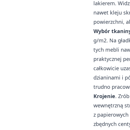
lakierem. Widz
nawet kleju sk
powierzchni, a
Wybór tkanin
g/m2. Na gładk
tych mebli naw
praktycznej p
całkowicie uza
dzianinami i p
trudno pracow
Krojenie
. Zró
wewnętrzną str
z papierowych 
zbędnych cent