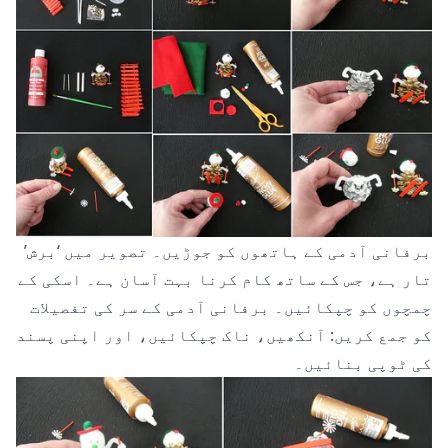
برفانی آدمی کے ہاتھوں کو جوڑیں۔ تصویر میں ‘برش’
تار ہے، جس کے ساتھ کام کرنا بہت آسان ہے۔ اسکی کے
چمچوں کو چپکائیں۔ برفانی آدمی کے سر کی تفصیلات
کو جمع کریں: آنکھیں، ناک چپکائیں، اور اپنی پسند
کی ٹوپی بنائیں۔