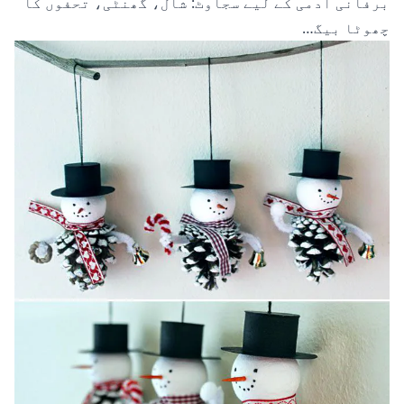
برفانی آدمی کے لیے سجاوٹ: شال، گھنٹی، تحفوں کا
چھوٹا بیگ…