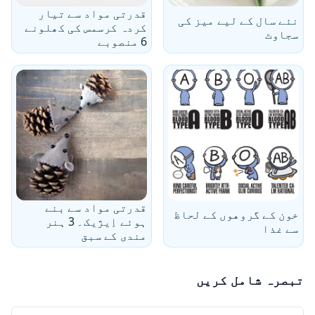
قدرتی مواد سے تیار
نئے سال کے لیے میز کی
کردہ کرسمس کی کھلونے
سجاوٹ
6 منصوبے
قدرتی مواد سے بنے
خون کے گروهوں کے لحاظ
ہوئے اِیژیک۔ 3 ہنر
سے غذا
مندی کے سبق
تبصرہ شامل کریں
آپ کا نام