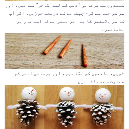
کنبدوں سے برفانی آدمی کے لیے “گاجر” بنائیں، اور
سر کو جسم سے گرم چپکانے کے ذریعے جوڑیں۔ اگر آپ
کا سر پلاسٹین کا ہے، تو بہتر ہے کہ اسے تار پر
بٹھائیں۔
ٹوپی، ہاتھوں کو لگا دیں، اور برفانی آدمی کو
سجاوٹ سے سجاتے ہیں۔