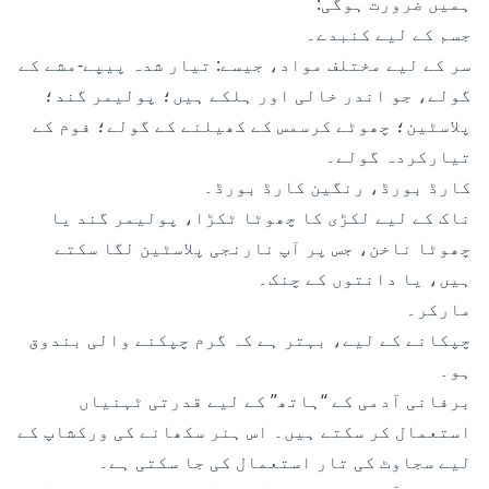
ہمیں ضرورت ہوگی:
جسم کے لیے کنبدے۔
سر کے لیے مختلف مواد، جیسے: تیار شدہ پیپے-مشے کے
گولے، جو اندر خالی اور ہلکے ہیں؛ پولیمر گند؛
پلاسٹین؛ چھوٹے کرسمس کے کھیلنے کے گولے؛ فوم کے
تیارکردہ گولے۔
کارڈ بورڈ، رنگین کارڈ بورڈ۔
ناک کے لیے لکڑی کا چھوٹا ٹکڑا، پولیمر گند یا
چھوٹا ناخن، جس پر آپ نارنجی پلاسٹین لگا سکتے
ہیں، یا دانتوں کے چنک۔
مارکر۔
چپکانے کے لیے، بہتر ہے کہ گرم چپکنے والی بندوق
ہو۔
برفانی آدمی کے “ہاتھ” کے لیے قدرتی ٹہنیاں
استعمال کر سکتے ہیں۔ اس ہنر سکھانے کی ورکشاپ کے
لیے سجاوٹ کی تار استعمال کی جا سکتی ہے۔