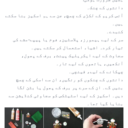
دانتوں کے چنک۔
آئس کریم کے لکڑی کے چمچ، جن سے ہم اسکیز بنا سکتے
ہیں۔
کنبدے۔
سر کے لیے ہیمورز، پلاسٹین، فوم یا پیپے-مشے کی
تیار کردہ اشیاء استعمال کر سکتے ہیں۔
سجاوٹ کے لیے ایکریلیک پینٹ، برف کے پھول،
آنکھیں، ہاتھوں کے لیے تار۔
چپکانے کے لیے، قینچی۔
دانتوں کے چنکوں کو رنگیں، ان سے اسکی کے چمچ
بنیں گے۔ ان کے سرے پر برف کے پھول یا بٹن لگا
دیں۔ اسکیز کے لیے اسٹیٹکس کو سجاوٹی کنڈیشن سے
بنایا گیا تھا۔