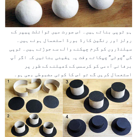
ہم ٹوپی بناتے ہیں۔ اس صورت میں ٹوائلٹ پیپر کے
رولز اور رنگین کارڈ بورڈ استعمال ہوئے ہیں۔
سیلنڈروں کو گرم چپکنے والے سے جوڑتے ہیں۔ ٹوپی
کی “چوٹی” چپکاتے وقت یہ یقینی بنائیں کہ اگر آپ
برفانی آدمی کو کرسمس کے کھیلنے کے طور پر
استعمال کریں گے تو اس کا کوئی مضبوطی بھی ہو۔