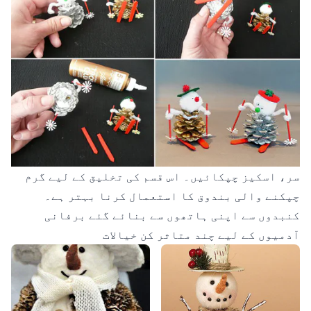
سر، اسکیز چپکائیں۔ اس قسم کی تخلیق کے لیے گرم
چپکنے والی بندوق کا استعمال کرنا بہتر ہے۔
کنبدوں سے اپنی ہاتھوں سے بنائے گئے برفانی
آدمیوں کے لیے چند متاثر کن خیالات