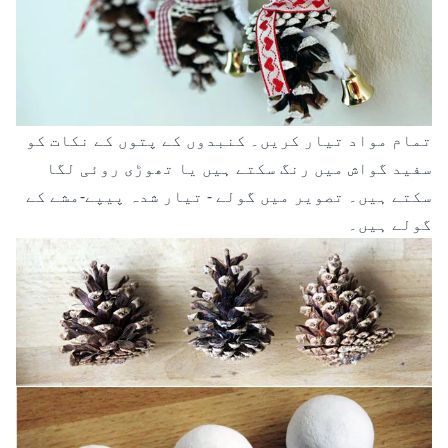
تمام مواد تیار کریں۔ کنبدوں کے پتوں کے نکات کو
سفید گواش میں رنگ سکتے ہیں یا تھوڑی روئی لگا
سکتے ہیں۔ تصویر میں گولے - تیار شدہ پیپے-مشے کے
گولے ہیں۔