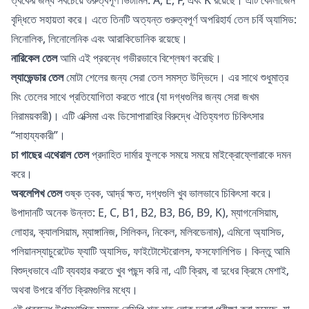
বৃদ্ধিতে সহায়তা করে। এতে তিনটি অত্যন্ত গুরুত্বপূর্ণ অপরিহার্য তেল চর্বি অ্যাসিড:
লিনোলিক, লিনোলেনিক এবং আরাকিডোনিক রয়েছে।
নারিকেল তেল
আমি
এই
প্রবন্ধে গভীরভাবে বিশ্লেষণ করেছি।
ল্যাভেন্ডার তেল
মোটা শেলের জন্য সেরা তেল
সমস্ত উদ্ভিদে। এর সাথে শুধুমাত্র
মিং তেলের সাথে প্রতিযোগিতা করতে পারে (যা দগ্ধগুলির জন্য সেরা জখম
নিরাময়কারী)। এটি এক্সিমা এবং ডিসোপারাহির বিরুদ্ধে ঐতিহ্যগত চিকিৎসার
“সাহায্যকারী”।
চা গাছের এথেরাল তেল
প্রদাহিত দার্মার ফুলকে সময়ে সময়ে মাইক্রোফ্লোরাকে দমন
করে।
অবলেপিখ তেল
শুষ্ক ত্বক, আর্দ্র ক্ষত, দগ্ধগুলি খুব ভালভাবে চিকিৎসা করে।
উপাদানটি অনেক উন্নত: E, C, B1, B2, B3, B6, B9, K), ম্যাগনেসিয়াম,
লোহার, ক্যালসিয়াম, ম্যাঙ্গানিজ, সিলিকন, নিকেল, মলিবডেনাম), এমিনো অ্যাসিড,
পলিয়ানস্যাচুরেটেড ফ্যাটি অ্যাসিড, ফাইটোস্টেরোলস, ফসফোলিপিড। কিন্তু আমি
বিশুদ্ধভাবে এটি ব্যবহার করতে খুব পছন্দ করি না, এটি ক্রিম, বা দুধের ক্রিমে মেশাই,
অথবা উপরে বর্ণিত ক্রিমগুলির মধ্যে।
এই প্রবন্ধে উপস্থাপিত সমস্ত রেসিপি শত শত লোক দ্বারা পরীক্ষা করা হয়েছে, যা