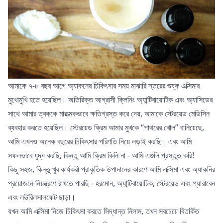
আমাকে ৭-৮ বছর আগে অ্যাকনের চিকিৎসার সময় মাঝারি স্তরের শুষ্ক এক্সিমার
মুখোমুখি হতে হয়েছিল। অতিরিক্ত আগ্রাসী ক্লিনিং অ্যান্টিবায়োটিক এবং অ্যাসিডের
সাথে আমার ত্বককে মারাত্মকভাবে ক্ষতিগ্রস্ত করে দেয়, আমাকে স্টেরয়েড মেডিসিন
ব্যবহার করতে হয়েছিল। স্টেরয়েড ক্রিম আমার মুখকে “পাথরের খোল” বানিয়েছে,
আমি এখনও অনেক বছরের চিকিৎসার পরিণতি নিয়ে লড়াই করছি। এবং আমি
সফলভাবে যুদ্ধ করছি, কিন্তু আমি ক্রিম কিনি না - আমি এগুলি প্রস্তুত করি!
কিছু সহজ, কিন্তু খুব কার্যকরী প্রাকৃতিক উপাদানের কারণে আমি এক্সিমা এবং অ্যাকনির
প্রয়োজনে নিয়ন্ত্রণে রাখতে পারছি - হরমোন, অ্যান্টিবায়োটিক, স্টেরয়েড এবং প্যারাবেন
এবং লঊরিলসালফেট ছাড়া।
যখন আমি এক্সিমা নিজে চিকিৎসা করতে সিদ্ধান্ত নিলাম, তখন সবচেয়ে বিতর্কিত