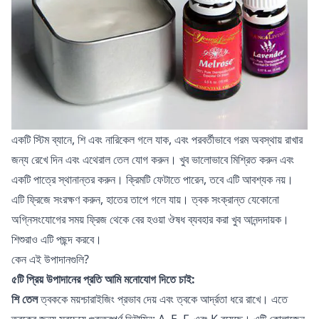
একটি স্টিম ব্যানে, শি এবং নারিকেল গলে যাক, এবং পরবর্তীভাবে গরম অবস্থায় রাখার
জন্য রেখে দিন এবং এথেরাল তেল যোগ করুন। খুব ভালোভাবে মিশ্রিত করুন এবং
একটি পাত্রে স্থানান্তর করুন। ক্রিমটি ফেটাতে পারেন, তবে এটি আবশ্যক নয়।
এটি ফ্রিজে সংরক্ষণ করুন, হাতের তাপে গলে যায়। ত্বক সংক্রান্ত যেকোনো
অগ্নিসংযোগের সময় ফ্রিজ থেকে বের হওয়া ঔষধ ব্যবহার করা খুব আনন্দদায়ক।
শিশুরাও এটি পছন্দ করবে।
কেন এই উপাদানগুলি?
৫টি প্রিয় উপাদানের প্রতি আমি মনোযোগ দিতে চাই:
শি তেল
ত্বককে ময়শ্চারাইজিং প্রভাব দেয় এবং ত্বকে আর্দ্রতা ধরে রাখে। এতে
ত্বকের জন্য সবচেয়ে গুরুত্বপূর্ণ ভিটামিন: A, E, F, এবং K রয়েছে। এটি কোলাজেন