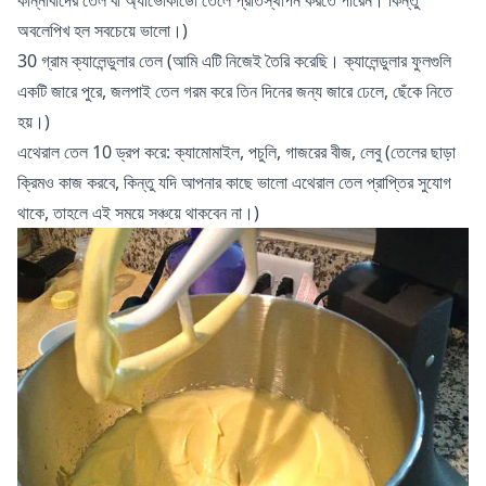
কান্নাবাদের তেল বা অ্যাভোকাডো তেলে প্রতিস্থাপন করতে পারেন। কিন্তু
অবলেপিখ হল সবচেয়ে ভালো।)
30 গ্রাম ক্যালেন্ডুলার তেল (আমি এটি নিজেই তৈরি করেছি। ক্যালেন্ডুলার ফুলগুলি
একটি জারে পুরে, জলপাই তেল গরম করে তিন দিনের জন্য জারে ঢেলে, ছেঁকে নিতে
হয়।)
এথেরাল তেল 10 ড্রপ করে: ক্যামোমাইল, পচুলি, গাজরের বীজ, লেবু (তেলের ছাড়া
ক্রিমও কাজ করবে, কিন্তু যদি আপনার কাছে ভালো এথেরাল তেল প্রাপ্তির সুযোগ
থাকে, তাহলে এই সময়ে সঞ্চয়ে থাকবেন না।)