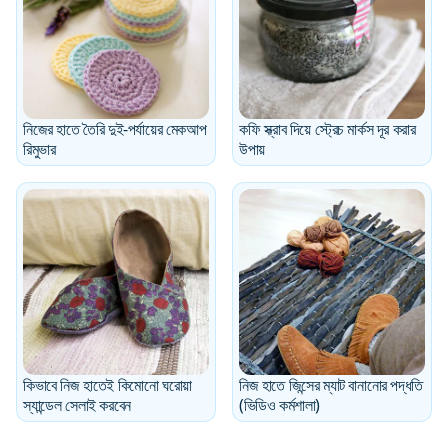
নিজের হাতে তৈরি দুই-পর্যায়ের মেকআপ
কফি স্ক্রাব দিয়ে স্ট্রেচ মার্কস দূর করার
রিমুভার
উপায়
কিভাবে নিজ হাতেই কিমোনো ঘরোয়া
নিজ হাতে জিন্সের ম্যাট বানানোর পদ্ধতি
স্যান্ডেল সেলাই করবেন
(ভিডিও কর্মশালা)