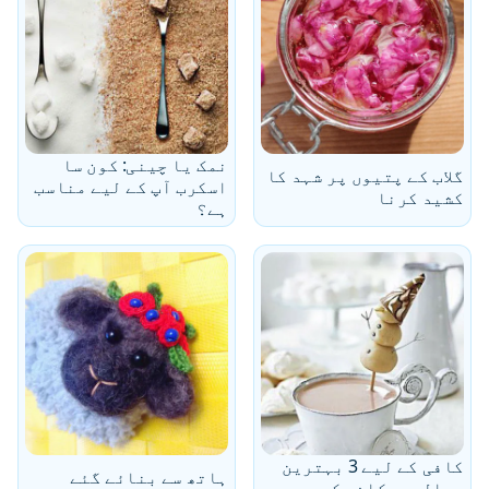
نمک یا چینی: کون سا
گلاب کے پتیوں پر شہد کا
اسکرب آپ کے لیے مناسب
کشید کرنا
ہے؟
کافی کے لیے 3 بہترین
ہاتھ سے بنائے گئے
مصالحے۔ کافی کی