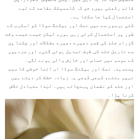
قائم رکھتی ہیں، جو کہ کاسمیٹک مقاصد کے لیے
استعمال کیا جا سکتا ہے۔
کئی برسوں سے میں
نمک اور بیکنگ سوڈا
کو اسکرب کے
طور پر استعمال کرتی رہی ہوں، لیکن جیسے جیسے وقت
گزرا، جلد کی قسم دھیرے دھیرے مشکلات اور چکنا پن
سے نارمل جلد کی طرف تبدیل ہوتی گئی، اور سردیوں
کے موسم میں حساس اور خارش والی ہونے لگی۔
پسندیدہ نمک اور بیکنگ سوڈا اب اتنا خوشی کا سبب
نہیں بنتے، کبھی کبھی یہ زیادہ خشک کر دیتے ہیں
اور جلد کو نقصان پہنچاتے ہیں۔ لہٰذا متبادل تلاش
کرنا پڑا۔