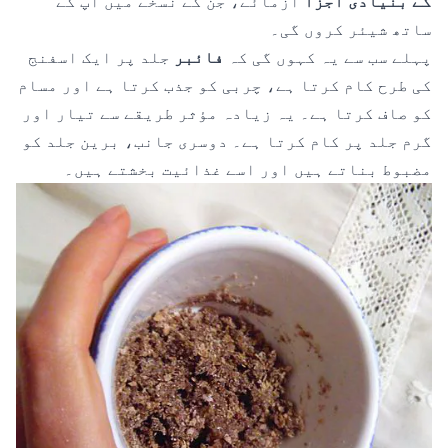
کے بنیادی اجزا
آزمائے، جن کے نسخے میں آپ کے
ساتھ شیئر کروں گی۔
پہلے سب سے یہ کہوں گی کہ
فائبر
جلد پر ایک اسفنج
کی طرح کام کرتا ہے، چربی کو جذب کرتا ہے اور مسام
کو صاف کرتا ہے۔ یہ زیادہ مؤثر طریقے سے تیار اور
گرم جلد پر کام کرتا ہے۔ دوسری جانب، برین جلد کو
مضبوط بناتے ہیں اور اسے غذائیت بخشتے ہیں۔