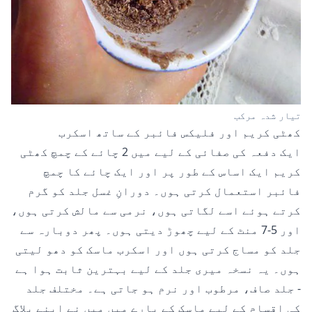
تیار شدہ مرکب
کھٹی کریم اور فلیکس فائبر کے ساتھ اسکرب
ایک دفعہ کی صفائی کے لیے میں 2 چائے کے چمچ کھٹی
کریم ایک اساس کے طور پر اور ایک چائے کا چمچ
فائبر استعمال کرتی ہوں۔ دورانِ غسل جلد کو گرم
کرتے ہوئے اسے لگاتی ہوں، نرمی سے مالش کرتی ہوں،
اور 5-7 منٹ کے لیے چھوڑ دیتی ہوں۔ پھر دوبارہ سے
جلد کو مساج کرتی ہوں اور اسکرب ماسک کو دھو لیتی
ہوں۔ یہ نسخہ میری جلد کے لیے بہترین ثابت ہوا ہے
- جلد صاف، مرطوب اور نرم ہو جاتی ہے۔ مختلف جلد
کی اقسام کے لیے
ماسک
کے بارے میں میں نے اپنے بلاگ