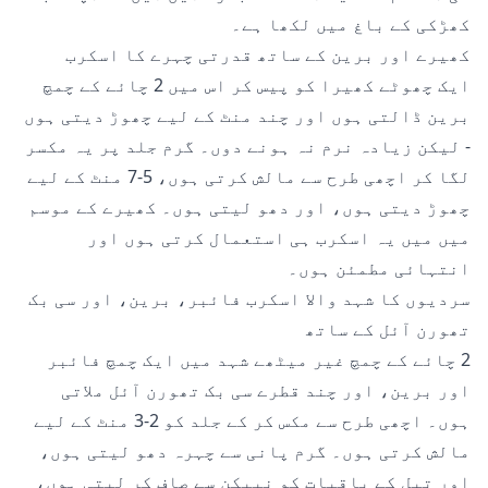
کھڑکی کے باغ
میں لکھا ہے۔
کھیرے اور برین کے ساتھ قدرتی چہرے کا اسکرب
ایک چھوٹے کھیرا کو پیس کر اس میں 2 چائے کے چمچ
برین ڈالتی ہوں اور چند منٹ کے لیے چھوڑ دیتی ہوں
- لیکن زیادہ نرم نہ ہونے دوں۔ گرم جلد پر یہ مکسر
لگا کر اچھی طرح سے مالش کرتی ہوں، 5-7 منٹ کے لیے
چھوڑ دیتی ہوں، اور دھو لیتی ہوں۔ کھیرے کے موسم
میں میں یہ اسکرب ہی استعمال کرتی ہوں اور
انتہائی مطمئن ہوں۔
سردیوں کا شہد والا اسکرب فائبر، برین، اور سی بک
تھورن آئل کے ساتھ
2 چائے کے چمچ غیر میٹھے شہد میں ایک چمچ فائبر
اور برین، اور چند قطرے سی بک تھورن آئل ملاتی
ہوں۔ اچھی طرح سے مکس کر کے جلد کو 2-3 منٹ کے لیے
مالش کرتی ہوں۔ گرم پانی سے چہرہ دھو لیتی ہوں،
اور تیل کے باقیات کو نیپکن سے صاف کر لیتی ہوں،