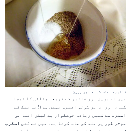
فائبر، نمک، شہد، اور برین
میں نے برین اور فائبر کے ذریعے صفائی کا فیصلہ
کیا، اور اس پر کوئی افسوس نہیں ہوا! یہ نمک کے
اسکرب سے کہیں زیادہ خوشگوار ہے لیکن اتنا ہی
مؤثر طور پر جلد کو صاف کرتا ہے۔ میں نے کئی
اسکرب