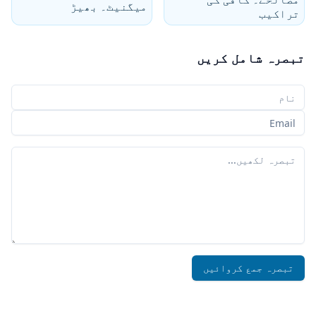
میگنیٹ۔ بھیڑ
تراکیب
تبصرہ شامل کریں
آپ کا نام
آپ کا ای میل
آپ کا تبصرہ
تبصرہ جمع کروائیں