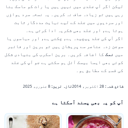
لیکن اگر آپ جلدی میں نہیں ہیں یا رات کو ماسک بنا
رہی ہیں تو زیادہ صاف نہ کریں۔ یہ نسخہ سرد ہواؤں
اور سردیوں میں جلد کے لیے نہایت مددگار ثابت
ہوتا ہے، اور جلد بھی شکریہ ادا کرتی ہے۔
اگر آپ کی جلد پیچیدہ ہے، چکنی ہے، اور مہاسوں یا
سوجن زدہ عناصر سے پریشان ہیں تو برین اور فائبر
میں
نمک
کا اضافہ کریں۔ برین اسکرب کی بنیادی شکل
کوئی بھی ایسا بیسک آئل ہو سکتی ہے جو آپ کی جلد
کی قسم کے مطابق ہو۔
شائع شدہ:
28 اکتوبر، 2014
تازہ ترین:
8 جنوری، 2025
آپ کو یہ بھی پسند آسکتا ہے