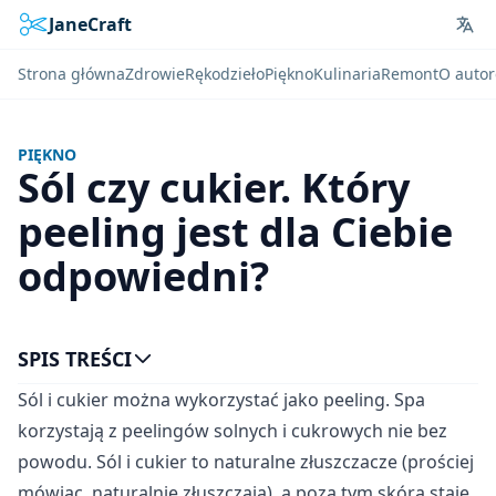
JaneCraft
Lan
Strona główna
Zdrowie
Rękodzieło
Piękno
Kulinaria
Remont
O autor
PIĘKNO
Sól czy cukier. Który
peeling jest dla Ciebie
odpowiedni?
SPIS TREŚCI
Sól i cukier można wykorzystać jako peeling. Spa
korzystają z peelingów solnych i cukrowych nie bez
powodu. Sól i cukier to naturalne złuszczacze (prościej
mówiąc, naturalnie złuszczają), a poza tym skóra staje