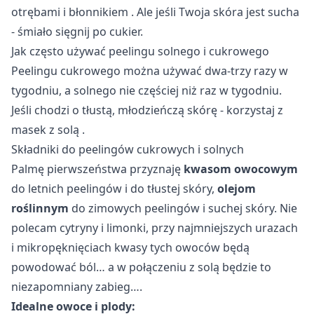
otrębami i błonnikiem
. Ale jeśli Twoja skóra jest sucha
- śmiało sięgnij po cukier.
Jak często używać peelingu solnego i cukrowego
Peelingu cukrowego można używać dwa-trzy razy w
tygodniu, a solnego nie częściej niż raz w tygodniu.
Jeśli chodzi o tłustą, młodzieńczą skórę - korzystaj z
masek z solą
.
Składniki do peelingów cukrowych i solnych
Palmę pierwszeństwa przyznaję
kwasom owocowym
do letnich peelingów i do tłustej skóry,
olejom
roślinnym
do zimowych peelingów i suchej skóry. Nie
polecam cytryny i limonki, przy najmniejszych urazach
i mikropęknięciach kwasy tych owoców będą
powodować ból… a w połączeniu z solą będzie to
niezapomniany zabieg….
Idealne owoce i plody: