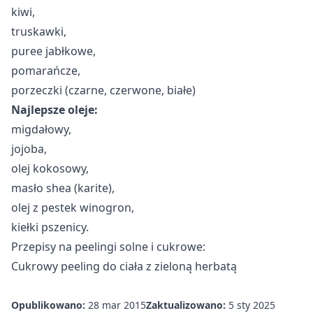
kiwi,
truskawki,
puree jabłkowe,
pomarańcze,
porzeczki (czarne, czerwone, białe)
Najlepsze oleje:
migdałowy,
jojoba,
olej kokosowy,
masło shea (karite),
olej z pestek winogron,
kiełki pszenicy.
Przepisy na peelingi solne i cukrowe:
Cukrowy peeling do ciała z zieloną herbatą
Opublikowano:
28 mar 2015
Zaktualizowano:
5 sty 2025