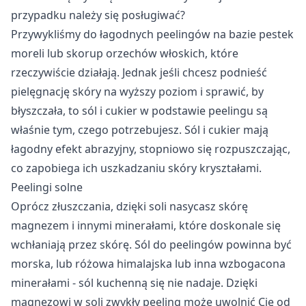
przypadku należy się posługiwać?
Przywykliśmy do łagodnych peelingów na bazie pestek
moreli lub skorup orzechów włoskich, które
rzeczywiście działają. Jednak jeśli chcesz podnieść
pielęgnację skóry na wyższy poziom i sprawić, by
błyszczała, to sól i cukier w podstawie peelingu są
właśnie tym, czego potrzebujesz. Sól i cukier mają
łagodny efekt abrazyjny, stopniowo się rozpuszczając,
co zapobiega ich uszkadzaniu skóry kryształami.
Peelingi solne
Oprócz złuszczania, dzięki soli nasycasz skórę
magnezem i innymi minerałami, które doskonale się
wchłaniają przez skórę. Sól do peelingów powinna być
morska, lub różowa himalajska lub inna wzbogacona
minerałami - sól kuchenną się nie nadaje. Dzięki
magnezowi w soli zwykły peeling może uwolnić Cię od