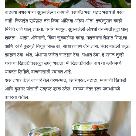
बाटल्या मशरूमच्या सुकवलेल्या कापांनी वरपर्यंत भरा, घट्ट भरायची गरज
नाही. रिफाइंड सूर्यफूल तेल किंवा ऑलिव्ह ऑइल ओता, इच्छेनुसार काही
मिरीचे दाणे घालू शकता. पर्याय म्हणून, सुकवलेली औषधी वनस्पतीसुद्धा घालू
शकता - थाइम, ओरेगानो, किंवा सुकवलेला कांदा. मशरूमना तेलात भिजू द्या
आणि हवेचे बुडबुडे निघून जाऊ द्या, साधारणपणे दोन तास. नंतर बाटली घट्ट
झाकून ठेवा. थंड, अंधाऱ्या जागेत साठवून ठेवा. लक्षात ठेवा, हे सगळं तुम्ही
घराच्या खिडकीवरसुद्धा उगवू शकता. मी
खिडकीवरील बाग
या ब्लॉगमध्ये
याबद्दल लिहिते, वाचनासाठी स्वागत आहे.
असं तयार केलं जाणारं तेल वरण-भात, व्हिनिग्रेट, बटाटा, मक्याची खिचडी
आणि बुलगर यांसाठी उत्कृष्ट पूरक ठरेल. मशरूम नंतर इतर पदार्थांमध्ये
वापरता येतील.