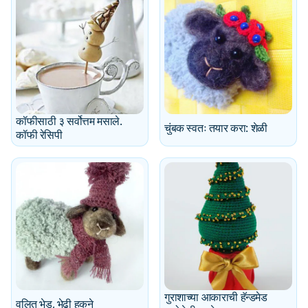
कॉफीसाठी ३ सर्वोत्तम मसाले.
चुंबक स्वतः तयार करा: शेळी
कॉफी रेसिपी
गुराशाच्या आकाराची हॅन्डमेड
वलित भेड, भेढी हुकने