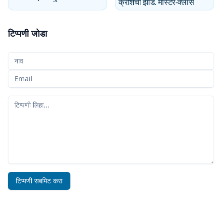
क्रोशेची झाडे. मास्टर-क्लास
टिप्पणी जोडा
तुमचे नाव
तुमचा ईमेल
तुमची टिप्पणी
टिप्पणी सबमिट करा