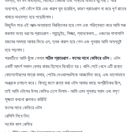
সমস্যা, ঘন ঘন মাথাব্যথা, খিটখিটে মেজাজ এবং শক্তির অভাবে ভুগেছি। আর
অবশেষে, পেট ফেঁপে উঠা এবং খারাপ ঘুম হয়েছিল, কারণ প্রাতঃরাশ না করে পূর্ণ রাতের
খাবারে অভ্যস্ত হয়ে পড়েছিলাম।
কিছুদিন পরে এই আত্ম-অন্যায়তা বিরক্তিকর হয়ে গেল এবং পরিত্যক্ত করে আমি শুরু
করলাম অন্য ধরণের প্রাতঃরাশ - স্যান্ডুইচ, পিজ্জা, প্যানকেকস… ওজনের পাশাপাশি
হজমের সমস্যা আবার ফিরে এল, ত্বক খারাপ হয়ে গেল এবং পুনরায় আমি অসন্তুষ্ট
হয়ে পড়লাম।
পরবর্তীতে আমি খুঁজে পেলাম
সঠিক প্রাতঃরাশ - ফলের সাথে কেফিরে ওটস
। ওটস
একটি আদর্শ সকাল বেলার খাবার হিসেবে বিবেচিত হয়। খালি পেটে খেলে এটি রক্তে
কোলেস্টেরলের মাত্রা কমায়, পেটের দেওয়ালগুলিকে আচ্ছাদিত করে, এবং ভালোভাবে
অন্ত্রকে চলাচল করে। কিন্তু জলে রান্না করা ওটস আমার কাছে অপ্রীতিকর ছিল,
তাই আমি ওটসের উপর কেফির ঢেলে দিলাম - আমি এমন সুস্বাদু স্বাদ এবং মসৃণ
সূক্ষ্মতা কখনো কল্পনাও করিনি!
ফলের সাথে কেফিরে ওটস
রেসিপি লিখে নিন:
অর্ধেক কাপ কেফির