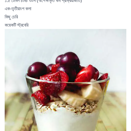
১.৫ টেবিল চামচ ওটস (অপেক্ষাকৃত কম প্রক্রিয়াজাত)
এক-তৃতীয়াংশ কলা
কিছু চেরি
কয়েকটি স্ট্রবেরি